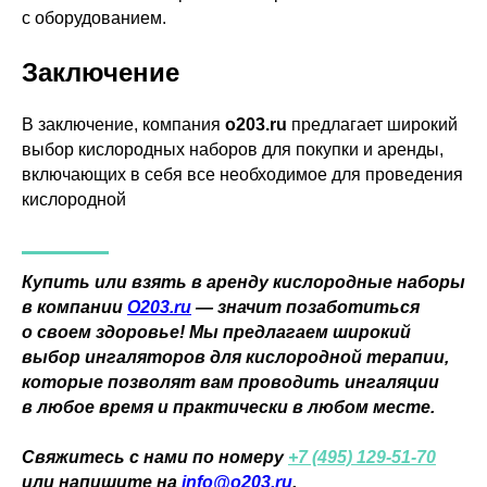
г. Москва, ул. Средняя
с оборудованием.
Калитниковская, 26/27с1
+7 (495) 129-51-70
Заключение
info@o203.ru
В заключение, компания
o203.ru
предлагает широкий
МЕНЮ
ДЛЯ КЛИЕНТА
выбор кислородных наборов для покупки и аренды,
включающих в себя все необходимое для проведения
Каталог
Отзывы
кислородной
Комплектация
Частые вопросы
Статьи
Сотрудничество
Контакты
Реквизиты компании
Купить или взять в аренду кислородные наборы
в компании
О203.ru
— значит позаботиться
Договор оферты
Согласие на обработку персональных данных
о своем здоровье! Мы предлагаем широкий
Политика конфиденциальности
выбор ингаляторов для кислородной терапии,
Правила проведения оплат и возвратов
которые позволят вам проводить ингаляции
в любое время и практически в любом месте.
Свяжитесь с нами по номеру
+7 (495) 129-51-70
или напишите на
info@o203.ru
.
© 2026 ОOO «СеленФарм»