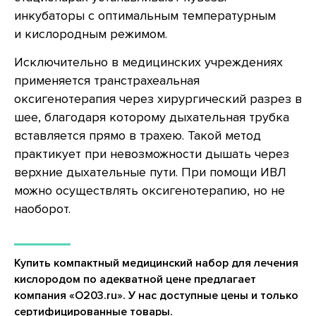
Каталог
Отзывы
инкубаторы с оптимальным температурным
Комплектация
Частые вопросы
и кислородным режимом.
Статьи
Сотрудничество
Контакты
Реквизиты компании
Исключительно в медицинских учреждениях
применяется транстрахеальная
Договор оферты
оксигенотерапия через хирургический разрез в
Согласие на обработку персональных данных
шее, благодаря которому дыхательная трубка
Политика конфиденциальности
вставляется прямо в трахею. Такой метод
Правила проведения оплат и возвратов
практикует при невозможности дышать через
верхние дыхательные пути. При помощи ИВЛ
можно осуществлять оксигенотерапию, но не
наоборот.
© 2026 ОOO «СеленФарм»
Купить компактный медицинский набор для лечения
кислородом по адекватной цене предлагает
компания «О203.ru». У нас доступные цены и только
сертифицированные товары.