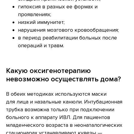
гипоксия в разных ее формах и
проявлениях;
низкий иммунитет;
нарушения мозгового кровообращения;
в период реабилитации больных после
операций и травм.
Какую оксигенотерапию
невозможно осуществлять дома?
КОНТАКТЫ
В обеих методиках используются маски
г. Москва, ул. Средняя
Калитниковская, 26/27с1
для лица и назальные канюли. Интубационная
+7 (495) 129-51-70
трубка возможна только при подключении
info@o203.ru
больного к аппарату ИВЛ. Для пациентов
младенческого возраста в неонаталогических
МЕНЮ
ДЛЯ КЛИЕНТА
стационарах устанавливают кувезы —