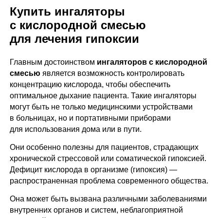
Купить ингаляторы
с кислородной смесью
для лечения гипоксии
КОНТАКТЫ
г. Москва, ул. Средняя
Главным достоинством
ингаляторов с кислородной
Калитниковская, 26/27с1
смесью
является возможность контролировать
+7 (495) 129-51-70
концентрацию кислорода, чтобы обеспечить
info@o203.ru
оптимальное дыхание пациента. Такие ингаляторы
могут быть не только медицинскими устройствами
МЕНЮ
ДЛЯ КЛИЕНТА
в больницах, но и портативными приборами
для использования дома или в пути.
Каталог
Отзывы
Комплектация
Частые вопросы
Они особенно полезны для пациентов, страдающих
Статьи
Сотрудничество
хронической стрессовой или соматической гипоксией.
Контакты
Реквизиты компании
Дефицит кислорода в организме (гипоксия) —
распространенная проблема современного общества.
Договор оферты
Она может быть вызвана различными заболеваниями
Согласие на обработку персональных данных
внутренних органов и систем, неблагоприятной
Политика конфиденциальности