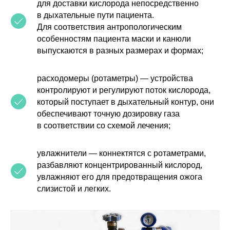
для доставки кислорода непосредственно
в дыхательные пути пациента.
Для соответствия антропологическим
КОНТАКТЫ
особенностям пациента маски и канюли
г. Москва, ул. Средняя
выпускаются в разных размерах и формах;
Калитниковская, 26/27с1
+7 (495) 129-51-70
расходомеры (ротаметры) — устройства
info@o203.ru
контролируют и регулируют поток кислорода,
который поступает в дыхательный контур, они
МЕНЮ
ДЛЯ КЛИЕНТА
обеспечивают точную дозировку газа
в соответствии со схемой лечения;
Каталог
Отзывы
Комплектация
Частые вопросы
Статьи
Сотрудничество
увлажнители — коннектятся с ротаметрами,
Контакты
Реквизиты компании
разбавляют концентрированный кислород,
увлажняют его для предотвращения ожога
Договор оферты
слизистой и легких.
Согласие на обработку персональных данных
Политика конфиденциальности
Правила проведения оплат и возвратов