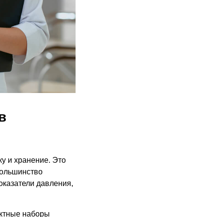
в
ку и хранение. Это
Большинство
оказатели давления,
актные наборы