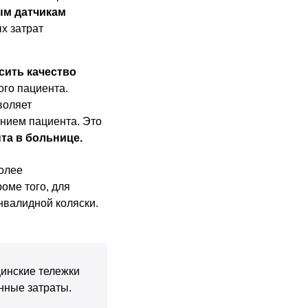
ым датчикам
х затрат
сить качество
ого пациента.
воляет
янием пациента. Это
та в больнице.
более
оме того, для
нвалидной коляски.
инские тележки
нные затраты.