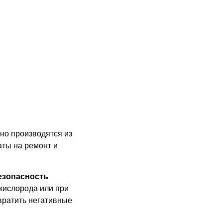
но производятся из
аты на ремонт и
езопасность
кислорода или при
вратить негативные