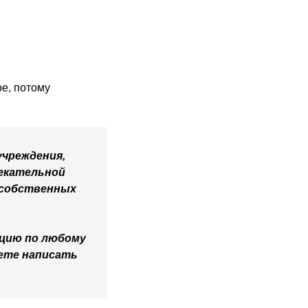
ое, потому
учреждения,
екательной
а собственных
ацию по любому
жете написать