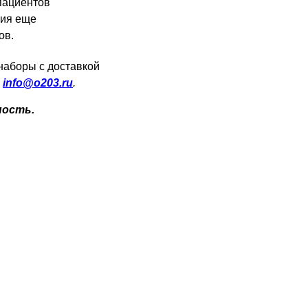
пациентов
пия еще
ов.
наборы с доставкой
у
info@o203.ru
.
ность.