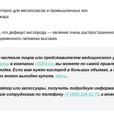
актерно для мегаполисов и промышленных зон
жара
т, что дефицит кислорода — явление очень распространенн
овременного человека высокая.
 частным лицом или представителем медицинского 
апии
в компании
«О203.ru»
вы можете по самой привл
идка. Если вам нужен кислород в больших объемах, 
 их можно выгодно купить
здесь
.
лятор или аксессуары, получить подробную информ
шим сотрудникам по телефону
+7 (495) 129-51-70
, а мо