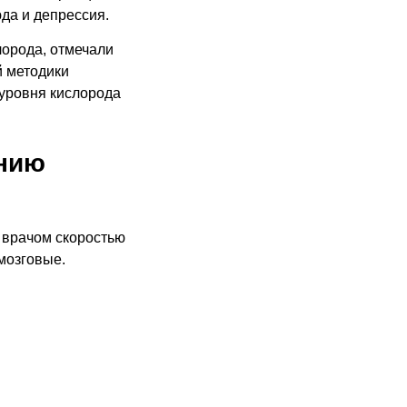
да и депрессия.
лорода, отмечали
й методики
уровня кислорода
ению
 врачом скоростью
 мозговые.