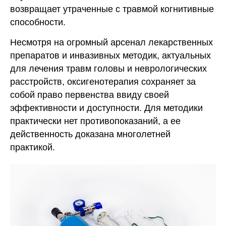
возвращает утраченные с травмой когнитивные
КОНТАКТЫ
способности.
г. Москва, ул. Средняя
Несмотря на огромный арсенал лекарственных
Калитниковская, 26/27с1
препаратов и инвазивных методик, актуальных
+7 (495) 129-51-70
для лечения травм головы и неврологических
info@o203.ru
расстройств, оксигенотерапия сохраняет за
собой право первенства ввиду своей
МЕНЮ
ДЛЯ КЛИЕНТА
эффективности и доступности. Для методики
Каталог
Отзывы
практически нет противопоказаний, а ее
Комплектация
Частые вопросы
действенность доказана многолетней
Статьи
Сотрудничество
Контакты
Реквизиты компании
практикой.
Договор оферты
Согласие на обработку персональных данных
Политика конфиденциальности
Правила проведения оплат и возвратов