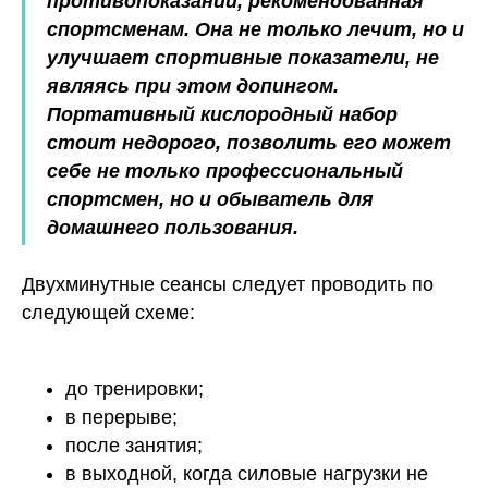
противопоказаний, рекомендованная
спортсменам. Она не только лечит, но и
улучшает спортивные показатели, не
являясь при этом допингом.
Портативный кислородный набор
КОНТАКТЫ
стоит недорого, позволить его может
г. Москва, ул. Средняя
себе не только профессиональный
Калитниковская, 26/27с1
спортсмен, но и обыватель для
+7 (495) 129-51-70
домашнего пользования.
info@o203.ru
Двухминутные сеансы следует проводить по
МЕНЮ
ДЛЯ КЛИЕНТА
следующей схеме:
Каталог
Отзывы
Комплектация
Частые вопросы
Статьи
Сотрудничество
до тренировки;
Контакты
Реквизиты компании
в перерыве;
после занятия;
Договор оферты
в выходной, когда силовые нагрузки не
Согласие на обработку персональных данных