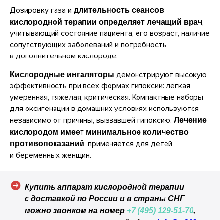
г. Москва, ул. Средняя
Дозировку газа и
длительность сеансов
Калитниковская, 26/27с1
,
кислородной терапии определяет лечащий врач
+7 (495) 129-51-70
учитывающий состояние пациента, его возраст, наличие
info@o203.ru
сопутствующих заболеваний и потребность
в дополнительном кислороде.
МЕНЮ
ДЛЯ КЛИЕНТА
демонстрируют высокую
Кислородные ингаляторы
Каталог
Отзывы
эффективность при всех формах гипоксии: легкая,
Комплектация
Частые вопросы
умеренная, тяжелая, критическая. Компактные наборы
Статьи
Сотрудничество
для оксигенации в домашних условиях используются
Контакты
Реквизиты компании
независимо от причины, вызвавшей гипоксию.
Лечение
кислородом имеет минимальное количество
Договор оферты
, применяется для детей
противопоказаний
Согласие на обработку персональных данных
и беременных женщин.
Политика конфиденциальности
Правила проведения оплат и возвратов
Купить аппарат кислородной терапии
с доставкой по России и в страны СНГ
можно звонком на номер
+7 (495) 129-51-70
,
© 2026 ОOO «СеленФарм»