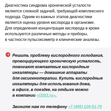
Диагностика синдрома хронической усталости
является сложной задачей, требующей комплексного
подхода. Одним из важных этапов диагностики
является оценка уровня кислорода в организме.
КОНТАКТЫ
Для определения концентрации кислорода в крови
г. Москва, ул. Средняя
используются различные методы и приборы,
Калитниковская, 26/27с1
в частности пульсоксиметр и клинические анализы.
+7 (495) 129-51-70
info@o203.ru
Решить проблему кислородного голодания,
провоцирующего хроническую усталость,
МЕНЮ
ДЛЯ КЛИЕНТА
помогают компактные кислородные
Каталог
Отзывы
ингаляторы — домашние аппараты
Комплектация
Частые вопросы
для оксигенотерапии. Купить кислородные
Статьи
Сотрудничество
ингаляторы для использования дома,
Контакты
Реквизиты компании
в офисе, в поездке, на отдыхе можно
в компании
«О203.ru»
.
Договор оферты
Согласие на обработку персональных данных
Звоните нам по телефону
+7 (495) 129-51-70
Политика конфиденциальности