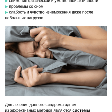
▶
снижение физической и умственной активности
▶
проблемы со сном
▶
слабость и чувство изнеможения даже после
небольших нагрузок
Для лечения данного синдрома одним
из эффективных методов
являются
системы