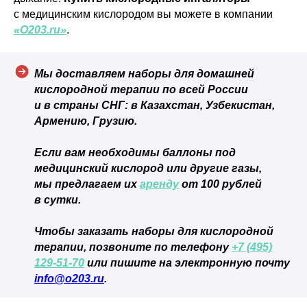
Комплектация
Частые вопросы
с медицинским кислородом вы можете в компании
Статьи
Сотрудничество
«О203.ru»
.
Контакты
Реквизиты компании
Мы доставляем наборы для домашней
Договор оферты
кислородной терапии по всей России
Согласие на обработку персональных данных
Политика конфиденциальности
и в страны СНГ: в Казахстан, Узбекистан,
Правила проведения оплат и возвратов
Армению, Грузию.
Если вам необходимы баллоны под
медицинский кислород или другие газы,
мы предлагаем их
аренду
от 100 рублей
© 2026 ОOO «СеленФарм»
в сутки.
Чтобы заказать наборы для кислородной
терапии, позвоните по телефону
+7 (495)
129-51-70
или пишите на электронную почту
info@o203.ru
.