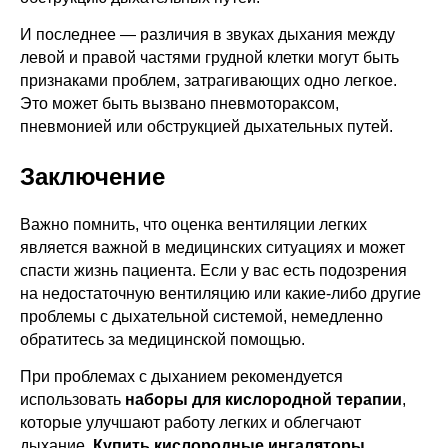
И последнее — различия в звуках дыхания между
левой и правой частями грудной клетки могут быть
признаками проблем, затрагивающих одно легкое.
Это может быть вызвано пневмотораксом,
пневмонией или обструкцией дыхательных путей.
Заключение
Важно помнить, что оценка вентиляции легких
является важной в медицинских ситуациях и может
КОНТАКТЫ
спасти жизнь пациента. Если у вас есть подозрения
г. Москва, ул. Средняя
на недостаточную вентиляцию или какие-либо другие
Калитниковская, 26/27с1
проблемы с дыхательной системой, немедленно
+7 (495) 129-51-70
обратитесь за медицинской помощью.
info@o203.ru
При проблемах с дыханием рекомендуется
использовать
наборы для кислородной терапии
,
МЕНЮ
ДЛЯ КЛИЕНТА
которые улучшают работу легких и облегчают
Каталог
Отзывы
дыхание.
Купить кислородные ингаляторы